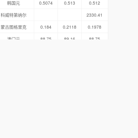
韩国元
0.5074
0.513
0.512
科威特第纳尔
2330.41
蒙古图格里克
0.184
0.2118
0.1978
澳门元
88.75
89.16
88.75
墨西哥比索
38.3
39.08
38.71
林吉特
168.65
170.17
169.41
挪威克朗
71.29
71.87
72.02
尼泊尔卢比
5.0454
新西兰元
415.59
418.72
418.8
菲律宾比索
12.38
12.63
12.44
巴基斯坦卢比
2.507
卡塔尔里亚尔
195.17